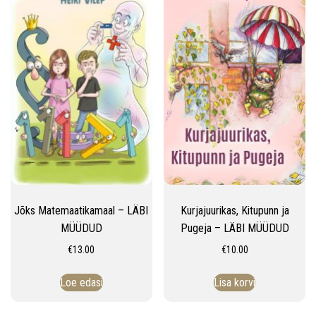
Jõks Matemaatikamaal – LÄBI
Kurjajuurikas, Kitupunn ja
MÜÜDUD
Pugeja – LÄBI MÜÜDUD
€
13.00
€
10.00
Loe edasi
Lisa korvi