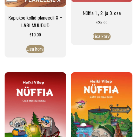
Nüffia 1., 2. ja 3. osa
Kapiukse kollid planeedil X –
€
25.00
LÄBI MÜÜDUD
€
10.00
Lisa korvi
Lisa korvi