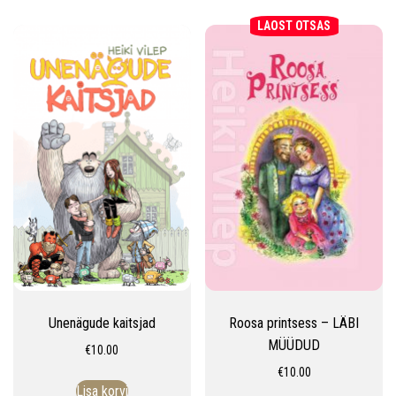
LAOST OTSAS
Unenägude kaitsjad
Roosa printsess – LÄBI
MÜÜDUD
€
10.00
€
10.00
Lisa korvi