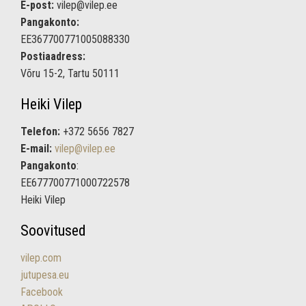
E-post:
vilep@vilep.ee
Pangakonto:
EE367700771005088330
Postiaadress:
Võru 15-2, Tartu 50111
Heiki Vilep
Telefon:
+372 5656 7827
E-mail:
vilep@vilep.ee
Pangakonto
:
EE677700771000722578
Heiki Vilep
Soovitused
vilep.com
jutupesa.eu
Facebook