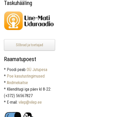
Taskuhääling
Sõbrad ja toetajad
Raamatupoest
* Poodi peab
OÜ Jutupesa
*
Poe kasutustingimused
*
Andmekaitse
* Klienditugi iga päev kl 8-22:
(+372) 56567827
* E-mail:
vilep@vilep.ee