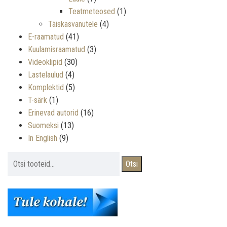
Teatmeteosed
(1)
Täiskasvanutele
(4)
E-raamatud
(41)
Kuulamisraamatud
(3)
Videoklipid
(30)
Lastelaulud
(4)
Komplektid
(5)
T-särk
(1)
Erinevad autorid
(16)
Suomeksi
(13)
In English
(9)
Otsi:
Otsi