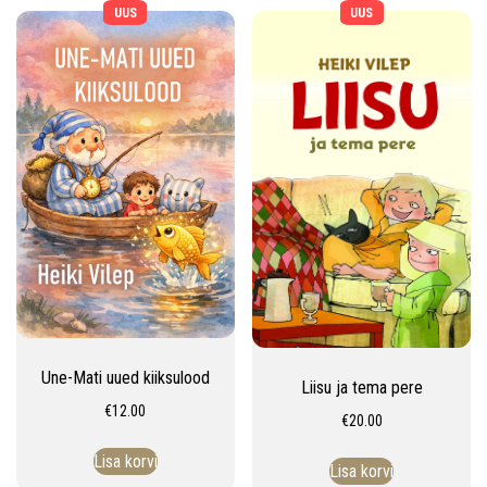
UUS
UUS
Une-Mati uued kiiksulood
Liisu ja tema pere
€
12.00
€
20.00
Lisa korvi
Lisa korvi