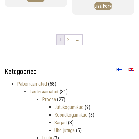
Lisa korvi
1
2
→
Kategooriad
Paberraamatud
(58)
Lasteraamatud
(31)
Proosa
(27)
Jutukogumikud
(9)
Koondkogumikud
(3)
Sarjad
(8)
Ühe jutuga
(5)
Luule
(7)