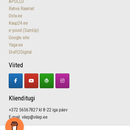
APOLLO
Rahva Raamat
Osta.ee
Kaup24.ee
e-pood (SumUp)
Google site
Yaga.ee
Draft2Digital
Viited
Klienditugi
+372 56567827 kl 8-22 iga päev
E-mail: vilep@vilep.ee