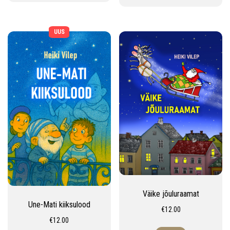
UUS
Väike jõuluraamat
Une-Mati kiiksulood
€
12.00
€
12.00