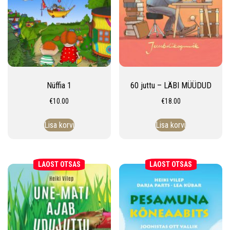
Nüffia 1
60 juttu – LÄBI MÜÜDUD
€
10.00
€
18.00
Lisa korvi
Lisa korvi
LAOST OTSAS
LAOST OTSAS