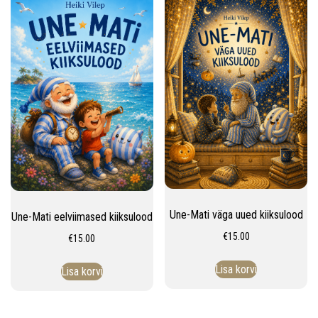
v
i
g
a
t
i
o
n
Une-Mati väga uued kiiksulood
Une-Mati eelviimased kiiksulood
€
15.00
€
15.00
Lisa korvi
Lisa korvi