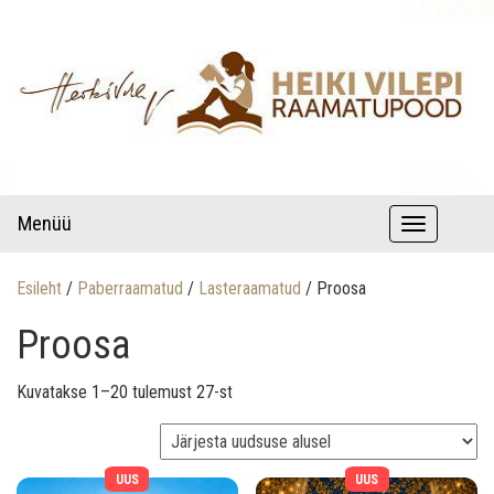
raamatud autori pühenduse ja autogrammiga
Lastekirjandus – Heiki Vilepi
Menüü
T
raamatupood
o
Esileht
/
Paberraamatud
/
Lasteraamatud
/ Proosa
g
Proosa
g
l
Sorditud uusimate järgi
Kuvatakse 1–20 tulemust 27-st
e
n
a
UUS
UUS