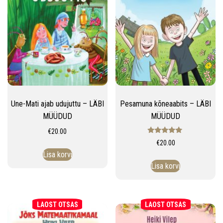
Une-Mati ajab udujuttu – LÄBI
Pesamuna kõneaabits – LÄBI
MÜÜDUD
MÜÜDUD
€
20.00
Hinnanguga
€
20.00
5.00
/ 5
Lisa korvi
Lisa korvi
LAOST OTSAS
LAOST OTSAS