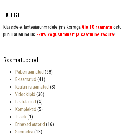
HULGI
Klassidele, lasteaiarühmadele jms korraga
üle 10 raamatu
ostu
puhul
allahindlus
-20% kogusummalt ja saatmine tasuta
!
Raamatupood
Paberraamatud
(58)
E-raamatud
(41)
Kuulamisraamatud
(3)
Videoklipid
(30)
Lastelaulud
(4)
Komplektid
(5)
T-särk
(1)
Erinevad autorid
(16)
Suomeksi
(13)