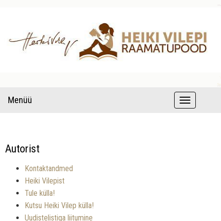
raamatud autori pühenduse ja autogrammiga
Lastekirjandus – Heiki Vilepi
Menüü
T
raamatupood
o
g
Autorist
g
l
Kontaktandmed
Heiki Vilepist
e
Tule külla!
n
Kutsu Heiki Vilep külla!
a
Uudistelistiga liitumine