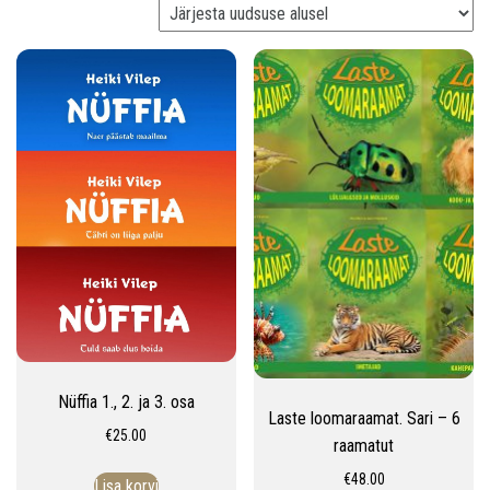
v
i
g
a
t
i
o
n
Nüffia 1., 2. ja 3. osa
Laste loomaraamat. Sari – 6
€
25.00
raamatut
€
48.00
Lisa korvi