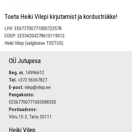
Toeta Heiki Vilepi kirjutamist ja kordustrükke!
LHV: EE677700771000722578
COOP: EE534204278610119012
Heiki Vilep (selgitusse TOETUS)
OÜ Jutupesa
Reg. nr.
14996612
Tel.
+372 56567827
E-post:
vilep@vilep.ee
Pangakonto:
EE367700771005088330
Postiaadress:
Võru 15-2, Tartu 50111
Heiki Vilep