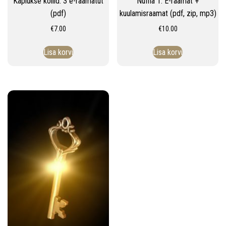
Kapiukse kollid. 3 e-raamatut
Nüffia 1. E-raamat +
(pdf)
kuulamisraamat (pdf, zip, mp3)
€
7.00
€
10.00
Lisa korvi
Lisa korvi