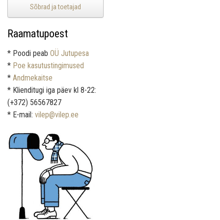
Sõbrad ja toetajad
Raamatupoest
* Poodi peab
OÜ Jutupesa
*
Poe kasutustingimused
*
Andmekaitse
* Klienditugi iga päev kl 8-22:
(+372) 56567827
* E-mail:
vilep@vilep.ee