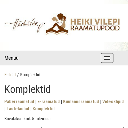
raamatud autori pühenduse ja autogrammiga
Lastekirjandus – Heiki Vilepi
Menüü
T
raamatupood
o
Esileht
/ Komplektid
g
Komplektid
g
l
Paberraamatud
|
E-raamatud
|
Kuulamisraamatud
|
Videoklipid
e
|
Lastelaulud
|
Komplektid
n
Sorditud uusimate järgi
Kuvatakse kõik 5 tulemust
a