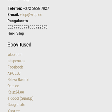
Telefon:
+372 5656 7827
E-mail:
vilep@vilep.ee
Pangakonto
:
EE677700771000722578
Heiki Vilep
Soovitused
vilep.com
jutupesa.eu
Facebook
APOLLO
Rahva Raamat
Osta.ee
Kaup24.ee
e-pood (SumUp)
Google site
Yaga.ee