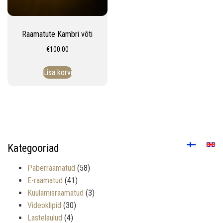
Raamatute Kambri võti
€
100.00
Lisa korvi
Kategooriad
Paberraamatud
(58)
E-raamatud
(41)
Kuulamisraamatud
(3)
Videoklipid
(30)
Lastelaulud
(4)