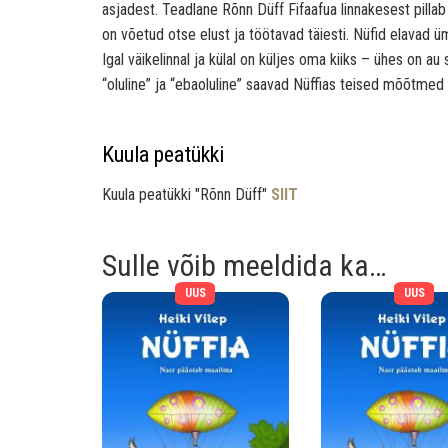
asjadest. Teadlane Rõnn Düff Fifaafua linnakesest pillab 
on võetud otse elust ja töötavad täiesti. Nüfid elavad
Igal väikelinnal ja külal on küljes oma kiiks – ühes on 
“oluline” ja “ebaoluline” saavad Nüffias teised mõõtmed 
Kuula peatükki
Kuula peatükki "Rõnn Düff"
SIIT
Sulle võib meeldida ka…
UUS
UUS