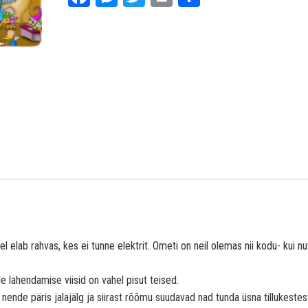
ce
es
wi
int
ar
bo
se
tt
e
ok
ng
er
er
rel elab rahvas, kes ei tunne elektrit. Ometi on neil olemas nii kodu- kui nu
e lahendamise viisid on vahel pisut teised.
i nende päris jalajälg ja siirast rõõmu suudavad nad tunda üsna tillukestes