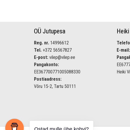
OÜ Jutupesa
Heiki
Reg. nr.
14996612
Telefo
Tel.
+372 56567827
E-mail:
E-post:
vilep@vilep.ee
Panga
Pangakonto:
EE677
EE367700771005088330
Heiki V
Postiaadress:
Võru 15-2, Tartu 50111