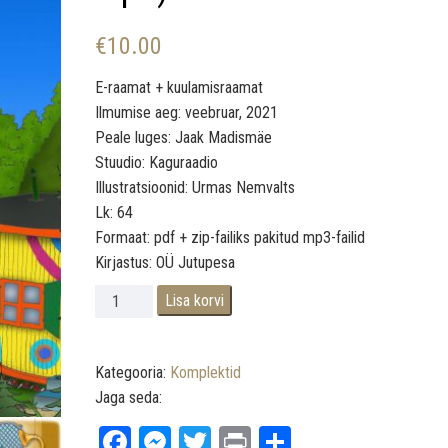
€
10.00
E-raamat + kuulamisraamat
Ilmumise aeg: veebruar, 2021
Peale luges: Jaak Madismäe
Stuudio: Kaguraadio
Illustratsioonid: Urmas Nemvalts
Lk: 64
Formaat: pdf + zip-failiks pakitud mp3-failid
Kirjastus: OÜ Jutupesa
Nüffia 1. E-raamat + kuulamisraamat (pdf, zip, mp3)
Lisa korvi
Kategooria:
Komplektid
Jaga seda:
Fa
M
T
Pr
Sh