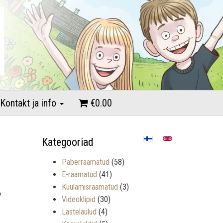
Kontakt ja info
€0.00
Kategooriad
Paberraamatud
(58)
E-raamatud
(41)
,
Kuulamisraamatud
(3)
Videoklipid
(30)
Lastelaulud
(4)