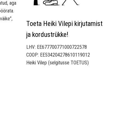
atud, aga
pöörata.
väike”,
Toeta Heiki Vilepi kirjutamist
ja kordustrükke!
LHV: EE677700771000722578
COOP: EE534204278610119012
Heiki Vilep (selgitusse TOETUS)