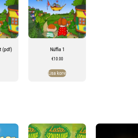
t (pdf)
Nüffia 1
€
10.00
Lisa korvi