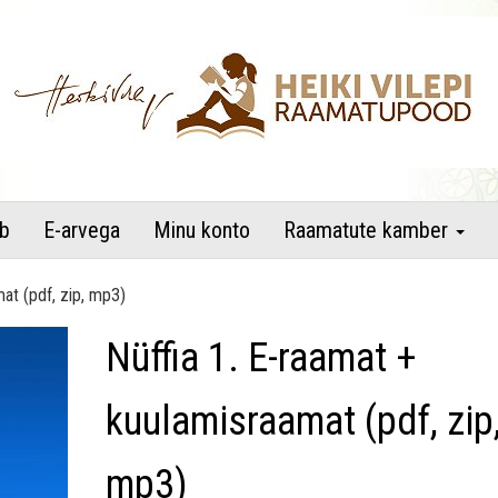
raamatupood
b
E-arvega
Minu konto
Raamatute kamber
at (pdf, zip, mp3)
Nüffia 1. E-raamat +
kuulamisraamat (pdf, zip
mp3)