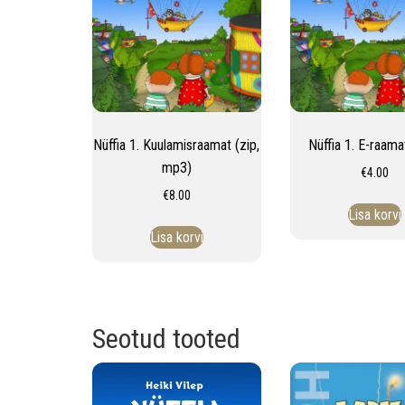
Nüffia 1. Kuulamisraamat (zip,
Nüffia 1. E-raama
mp3)
€
4.00
€
8.00
Lisa korvi
Lisa korvi
Seotud tooted