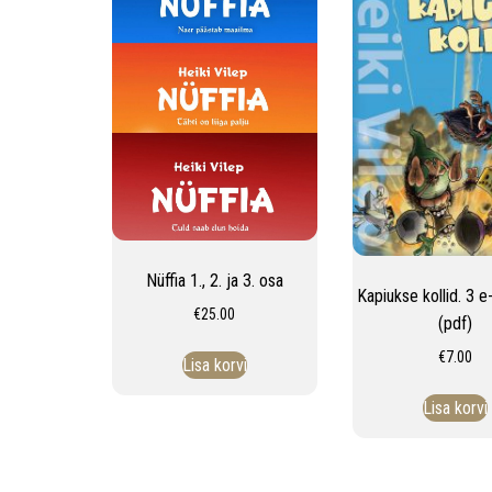
Nüffia 1., 2. ja 3. osa
Kapiukse kollid. 3 
€
25.00
(pdf)
€
7.00
Lisa korvi
Lisa korvi