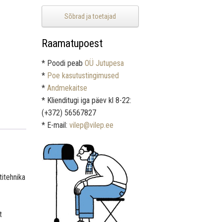
Sõbrad ja toetajad
Raamatupoest
* Poodi peab
OÜ Jutupesa
*
Poe kasutustingimused
*
Andmekaitse
* Klienditugi iga päev kl 8-22:
(+372) 56567827
* E-mail:
vilep@vilep.ee
titehnika
t