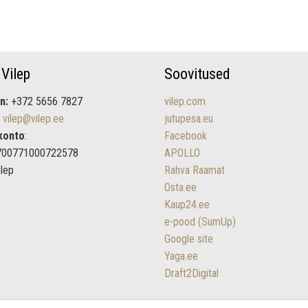
 Vilep
Soovitused
n:
+372 5656 7827
vilep.com
vilep@vilep.ee
jutupesa.eu
konto
:
Facebook
700771000722578
APOLLO
ilep
Rahva Raamat
Osta.ee
Kaup24.ee
e-pood (SumUp)
Google site
Yaga.ee
Draft2Digital