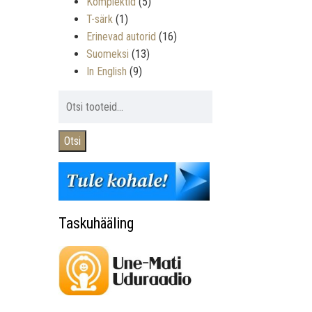
Komplektid
(5)
T-särk
(1)
Erinevad autorid
(16)
Suomeksi
(13)
In English
(9)
Otsi:
Otsi
 kogus
Taskuhääling