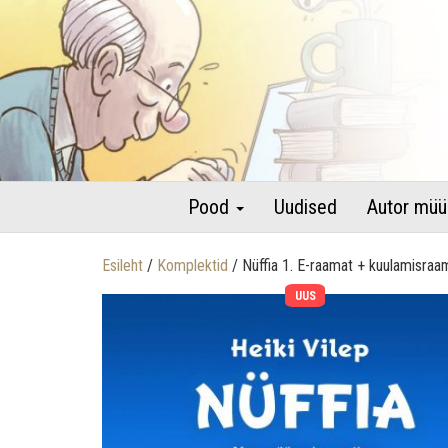
raamatud autori pühenduse ja autogrammiga
Lastekirjandus – Heiki Vilepi 
Pood
Uudised
Autor müü
Esileht
/
Komplektid
/ Nüffia 1. E-raamat + kuulamisraam
UUS