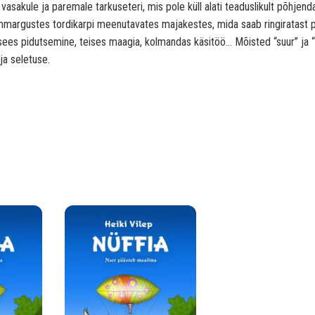
vasakule ja paremale tarkuseteri, mis pole küll alati teaduslikult põhjend
 ümmargustes tordikarpi meenutavates majakestes, mida saab ringiratast 
au sees pidutsemine, teises maagia, kolmandas käsitöö… Mõisted “suur” ja “
ja seletuse.