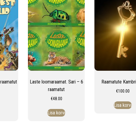
e-raamatut
Laste loomaraamat. Sari – 6
Raamatute Kambri
raamatut
€
100.00
€
48.00
Lisa korvi
Lisa korvi