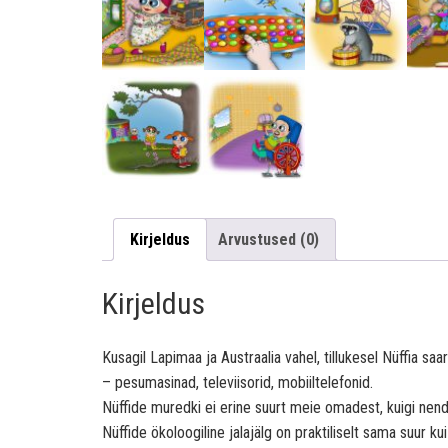
Kirjeldus
Arvustused (0)
Kirjeldus
Kusagil Lapimaa ja Austraalia vahel, tillukesel Nüffia saa
– pesumasinad, televiisorid, mobiiltelefonid.
Nüffide muredki ei erine suurt meie omadest, kuigi nend
Nüffide ökoloogiline jalajälg on praktiliselt sama suur ku