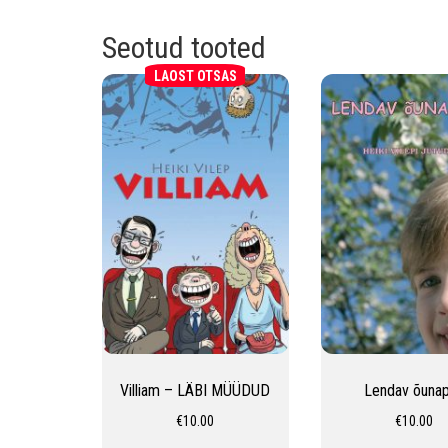
Seotud tooted
LAOST OTSAS
Villiam – LÄBI MÜÜDUD
Lendav õuna
€
10.00
€
10.00