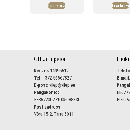
Lisa korvi
Lisa korvi
OÜ Jutupesa
Heiki
Reg. nr.
14996612
Telefo
Tel.
+372 56567827
E-mail:
E-post:
vilep@vilep.ee
Panga
Pangakonto:
EE677
EE367700771005088330
Heiki V
Postiaadress:
Võru 15-2, Tartu 50111