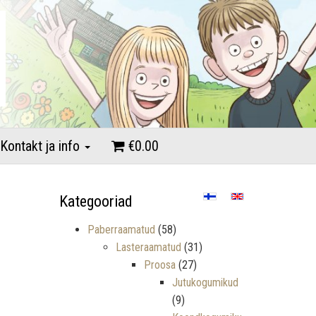
Kontakt ja info
€0.00
Kategooriad
Paberraamatud
(58)
Lasteraamatud
(31)
Proosa
(27)
Jutukogumikud
(9)