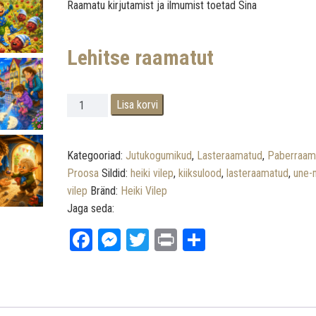
Raamatu kirjutamist ja ilmumist toetad Sina
.
Lehitse raamatut
.
Une-Mati eelviimased kiiksulood kogus
Lisa korvi
Kategooriad:
Jutukogumikud
,
Lasteraamatud
,
Paberraam
Proosa
Sildid:
heiki vilep
,
kiiksulood
,
lasteraamatud
,
une-
vilep
Bränd:
Heiki Vilep
Jaga seda:
Fa
M
T
Pr
Sh
ce
es
wi
int
ar
bo
se
tt
e
ok
ng
er