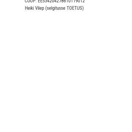
COOP: EE534204278610119012
Heiki Vilep (selgitusse TOETUS)