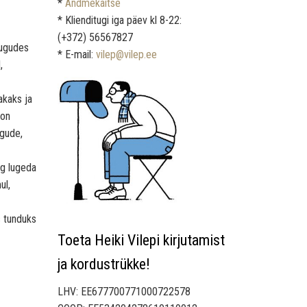
*
Andmekaitse
* Klienditugi iga päev kl 8-22:
(+372) 56567827
lugudes
* E-mail:
vilep@vilep.ee
,
akaks ja
 on
ägude,
ng lugeda
ul,
s tunduks
Toeta Heiki Vilepi kirjutamist
ja kordustrükke!
LHV: EE677700771000722578