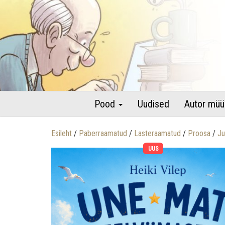
raamatud autori pühenduse ja autogrammiga
Lastekirjandus – Heiki Vilepi 
Pood
Uudised
Autor müü
Esileht
/
Paberraamatud
/
Lasteraamatud
/
Proosa
/
Ju
UUS