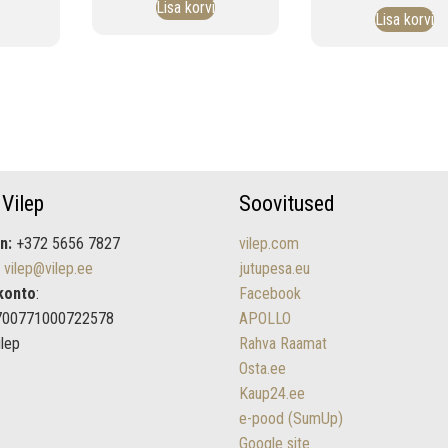
Lisa korvi
Lisa korvi
 Vilep
Soovitused
n:
+372 5656 7827
vilep.com
vilep@vilep.ee
jutupesa.eu
konto
:
Facebook
700771000722578
APOLLO
ilep
Rahva Raamat
Osta.ee
Kaup24.ee
e-pood (SumUp)
Google site