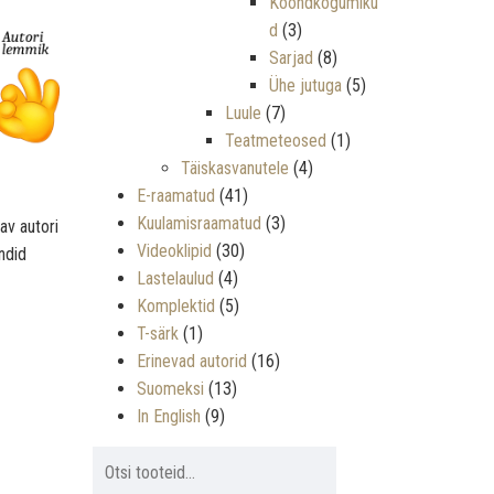
Koondkogumiku
d
(3)
Sarjad
(8)
Ühe jutuga
(5)
Luule
(7)
Teatmeteosed
(1)
Täiskasvanutele
(4)
E-raamatud
(41)
Kuulamisraamatud
(3)
av autori
Videoklipid
(30)
ndid
Lastelaulud
(4)
Komplektid
(5)
T-särk
(1)
Erinevad autorid
(16)
Suomeksi
(13)
In English
(9)
Otsi: