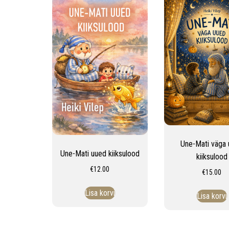
Une-Mati väga
Une-Mati uued kiiksulood
kiiksulood
€
12.00
€
15.00
Lisa korvi
Lisa korvi