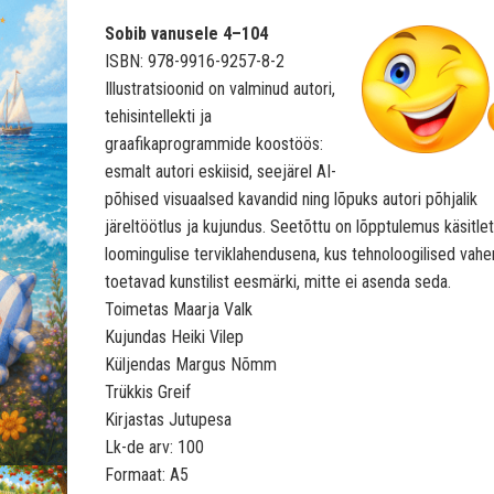
Sobib vanusele 4–104
ISBN: 978-9916-9257-8-2
Illustratsioonid on valminud autori,
tehisintellekti ja
graafikaprogrammide koostöös:
esmalt autori eskiisid, seejärel AI-
põhised visuaalsed kavandid ning lõpuks autori põhjalik
järeltöötlus ja kujundus. Seetõttu on lõpptulemus käsitlet
loomingulise terviklahendusena, kus tehnoloogilised vahe
toetavad kunstilist eesmärki, mitte ei asenda seda.
Toimetas Maarja Valk
Kujundas Heiki Vilep
Küljendas Margus Nõmm
Trükkis Greif
Kirjastas Jutupesa
Lk-de arv: 100
Formaat: A5