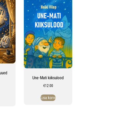
 uued
Une-Mati kiiksulood
€
12.00
Lisa korvi