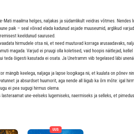
er
e-Mati maailma helges, naljakas ja südamlikult veidras võtmes. Nendes 
olmune paik – seal võivad elada kadunud asjade muuseumid, arglikud varjud
suremisest keeldunud saurused.
el vaadata hirmudele otsa nii, et need muutuvad korraga arusaadavaks, nalj
muti magada. Varjud ei pruugi olla koletised, vaid hoopis näitlejad, kellel
i teda õigesti kasutada ei osata. Ja Unetramm viib tegelased läbi unen
or mängib keelega, naljaga ja lapse loogikaga nii, et kuulata on põnev ni
atunnet ja absurdset huumorit, aga nende all liigub ka õrn mõte: igal hirm
 lugu ei pea sugugi hirmus olema.
s lasteraamat une-eelseks lugemiseks, naermiseks ja selleks, et pimedu
UUS