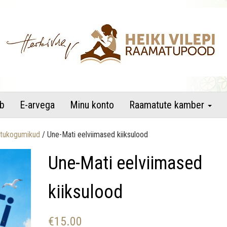
raamatupood
b
E-arvega
Minu konto
Raamatute kamber
tukogumikud
/ Une-Mati eelviimased kiiksulood
Une-Mati eelviimased
kiiksulood
€
15.00