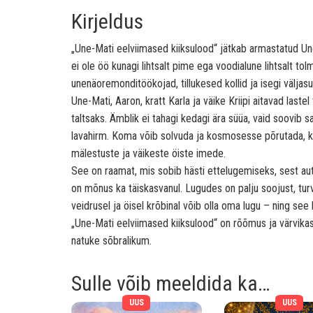
Kirjeldus
„Une-Mati eelviimased kiiksulood“ jätkab armastatud Un
ei ole öö kunagi lihtsalt pime ega voodialune lihtsalt t
unenäoremonditöökojad, tillukesed kollid ja isegi välja
Une-Mati, Aaron, kratt Karla ja väike Kriipi aitavad last
taltsaks. Ämblik ei tahagi kedagi ära süüa, vaid soovib sa
lavahirm. Koma võib solvuda ja kosmosesse põrutada, ku
mälestuste ja väikeste öiste imede.
See on raamat, mis sobib hästi ettelugemiseks, sest aut
on mõnus ka täiskasvanul. Lugudes on palju soojust, turv
veidrusel ja öisel krõbinal võib olla oma lugu – ning see
„Une-Mati eelviimased kiiksulood“ on rõõmus ja värvika
natuke sõbralikum.
Sulle võib meeldida ka…
UUS
UUS