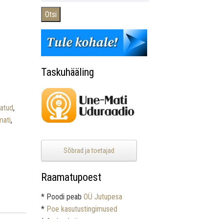
Otsi
Taskuhääling
atud
,
mati
,
Sõbrad ja toetajad
Raamatupoest
* Poodi peab
OÜ Jutupesa
*
Poe kasutustingimused