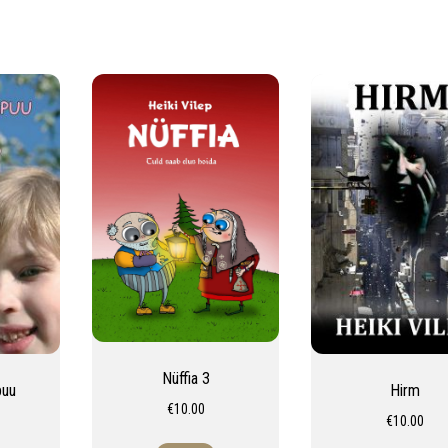
Nüffia 3
puu
Hirm
€
10.00
€
10.00