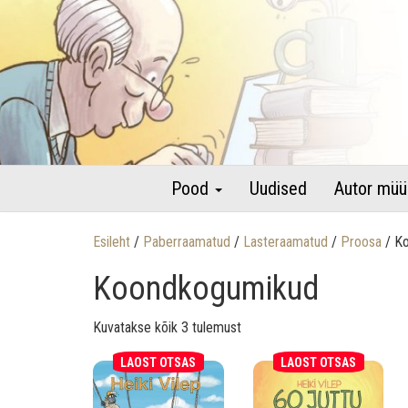
raamatud autori pühenduse ja autogrammiga
Lastekirjandus – Heiki Vilepi 
Pood
Uudised
Autor müü
Esileht
/
Paberraamatud
/
Lasteraamatud
/
Proosa
/ K
Koondkogumikud
Sorditud uusimate järgi
Kuvatakse kõik 3 tulemust
LAOST OTSAS
LAOST OTSAS