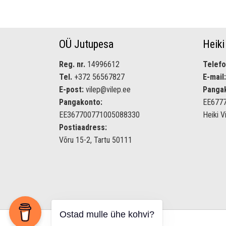
OÜ Jutupesa
Heiki
Reg. nr.
14996612
Telefo
Tel.
+372 56567827
E-mail:
E-post:
vilep@vilep.ee
Panga
Pangakonto:
EE677
EE367700771005088330
Heiki V
Postiaadress:
Võru 15-2, Tartu 50111
Ostad mulle ühe kohvi?