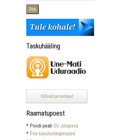
Otsi
Taskuhääling
Sõbrad ja toetajad
Raamatupoest
* Poodi peab
OÜ Jutupesa
*
Poe kasutustingimused