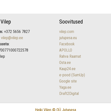
 Vilep
Soovitused
n:
+372 5656 7827
vilep.com
vilep@vilep.ee
jutupesa.eu
konto
:
Facebook
700771000722578
APOLLO
ilep
Rahva Raamat
Osta.ee
Kaup24.ee
e-pood (SumUp)
Google site
Yaga.ee
Draft2Digital
Heiki Vilep © OÜ Jutupesa