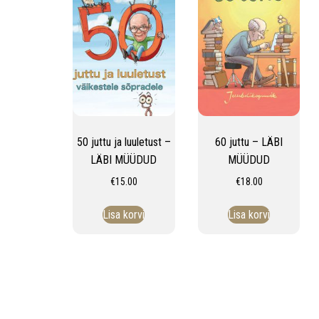
50 juttu ja luuletust –
60 juttu – LÄBI
LÄBI MÜÜDUD
MÜÜDUD
€
15.00
€
18.00
Lisa korvi
Lisa korvi