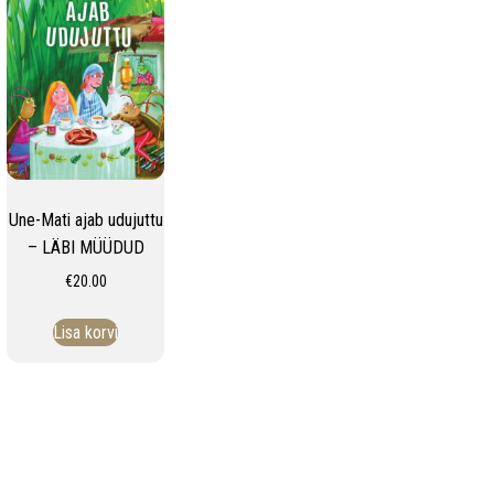
Une-Mati ajab udujuttu
– LÄBI MÜÜDUD
€
20.00
Lisa korvi