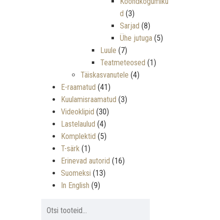
Koondkogumiku
d
(3)
Sarjad
(8)
Ühe jutuga
(5)
Luule
(7)
Teatmeteosed
(1)
Täiskasvanutele
(4)
E-raamatud
(41)
Kuulamisraamatud
(3)
Videoklipid
(30)
Lastelaulud
(4)
Komplektid
(5)
T-särk
(1)
Erinevad autorid
(16)
Suomeksi
(13)
In English
(9)
Otsi: