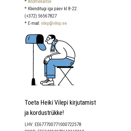
*
Andmekaitse
* Klienditugi iga päev kl 8-22:
(+372) 56567827
* E-mail:
vilep@vilep.ee
Toeta Heiki Vilepi kirjutamist
ja kordustrükke!
LHV: EE677700771000722578