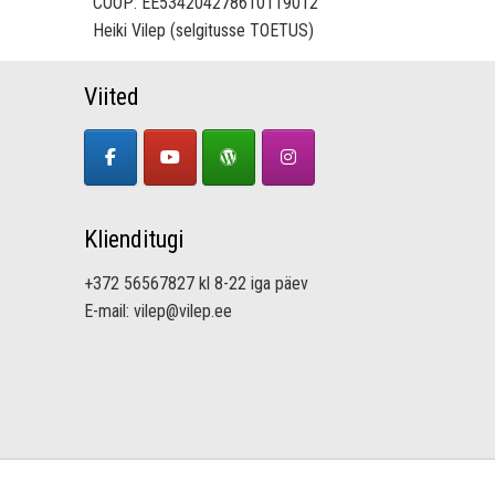
COOP: EE534204278610119012
Heiki Vilep (selgitusse TOETUS)
Viited
Klienditugi
+372 56567827 kl 8-22 iga päev
E-mail: vilep@vilep.ee