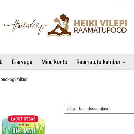
raamatupood
b
E-arvega
Minu konto
Raamatute kamber
oondkogumikud
LAOST OTSAS