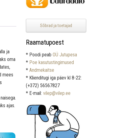
Sõbrad ja toetajad
Raamatupoest
lla ja
* Poodi peab
OÜ Jutupesa
aaks oma
*
Poe kasutustingimused
dates,
*
Andmekaitse
id mees
* Klienditugi iga päev kl 8-22:
s
(+372) 56567827
* E-mail:
vilep@vilep.ee
 naisega.
iks ajas.