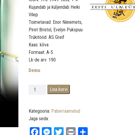
Kujundab ja küljendab Heiki
Vilep
Toimetavad: Enor Niinemets,
Piret Bristol, Evelyn Pukspuu
Trükitööd: AS Greif
Kaas: kõva
Formaat: A-5
Lk-de arv: 190
Demo
.
Saatuse mängud kogus
Lisa korvi
Kategooria:
Paberraamatud
Jaga seda:
Fa
M
T
Pr
Sh