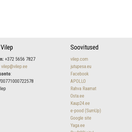
 Vilep
Soovitused
n:
+372 5656 7827
vilep.com
vilep@vilep.ee
jutupesa.eu
konto
:
Facebook
700771000722578
APOLLO
ilep
Rahva Raamat
Osta.ee
Kaup24.ee
e-pood (SumUp)
Google site
Yaga.ee