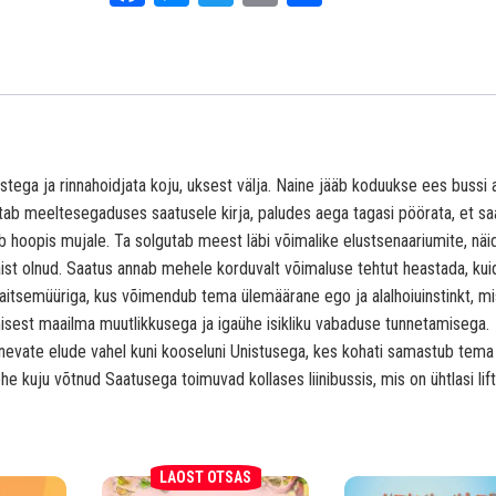
ce
es
wi
int
ar
bo
se
tt
e
ok
ng
er
er
tega ja rinnahoidjata koju, uksest välja. Naine jääb koduukse ees bussi a
utab meeltesegaduses saatusele kirja, paludes aega tagasi pöörata, et s
b hoopis mujale. Ta solgutab meest läbi võimalike elustsenaariumite, näi
naist olnud. Saatus annab mehele korduvalt võimaluse tehtut heastada, ku
kaitsemüüriga, kus võimendub tema ülemäärane ego ja alalhoiuinstinkt, mi
sest maailma muutlikkusega ja igaühe isikliku vabaduse tunnetamisega.
inevate elude vahel kuni kooseluni Unistusega, kes kohati samastub tema
 kuju võtnud Saatusega toimuvad kollases liinibussis, mis on ühtlasi lift
LAOST OTSAS