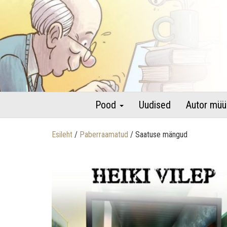
raamatud autori pühenduse ja autogrammiga
Lastekirjandus – Heiki Vilepi 
Pood
Uudised
Autor müü
Esileht
/
Paberraamatud
/ Saatuse mängud