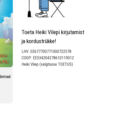
Toeta Heiki Vilepi kirjutamist
ja kordustrükke!
LHV: EE677700771000722578
COOP: EE534204278610119012
Heiki Vilep (selgitusse TOETUS)
udemaal