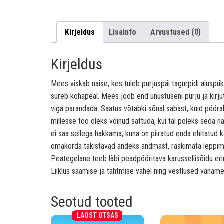
Kirjeldus
Lisainfo
Arvustused (0)
Kirjeldus
Mees viskab naise, kes tuleb purjuspäi tagurpidi aluspüks
sureb kohapeal. Mees joob end unustuseni purju ja kirj
viga parandada. Saatus võtabki sõnal sabast, kuid pööra
millesse too oleks võinud sattuda, kui tal poleks seda 
ei saa sellega hakkama, kuna on piiratud enda ehitatud 
omakorda takistavad andeks andmast, rääkimata leppimi
Peategelane teeb läbi peadpööritava karussellisõidu er
Liiklus saamise ja tahtmise vahel ning vestlused vanamehe
Seotud tooted
LAOST OTSAS