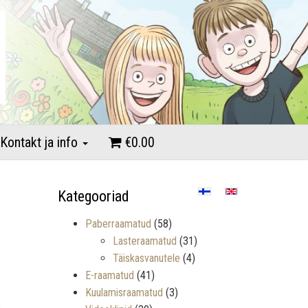
Kontakt ja info
€0.00
Kategooriad
Paberraamatud
(58)
Lasteraamatud
(31)
Täiskasvanutele
(4)
E-raamatud
(41)
Kuulamisraamatud
(3)