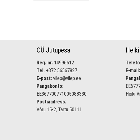
OÜ Jutupesa
Heiki
Reg. nr.
14996612
Telefo
Tel.
+372 56567827
E-mail:
E-post:
vilep@vilep.ee
Panga
Pangakonto:
EE677
EE367700771005088330
Heiki V
Postiaadress:
Võru 15-2, Tartu 50111