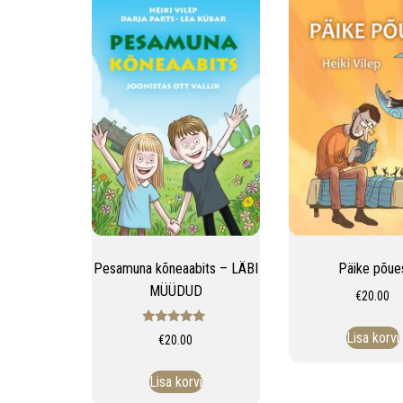
Pesamuna kõneaabits – LÄBI
Päike põue
MÜÜDUD
€
20.00
Hinnanguga
Lisa korvi
€
20.00
5.00
/ 5
Lisa korvi