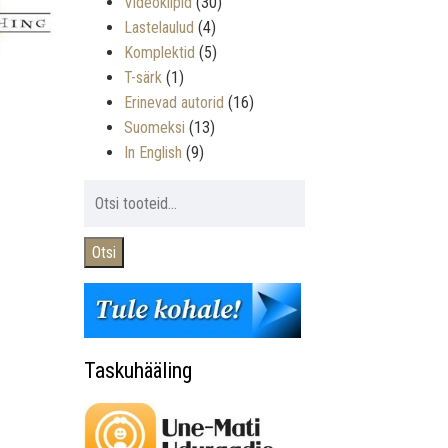
Videoklipid
(30)
Lastelaulud
(4)
Komplektid
(5)
T-särk
(1)
Erinevad autorid
(16)
Suomeksi
(13)
In English
(9)
Otsi:
Otsi
Taskuhääling