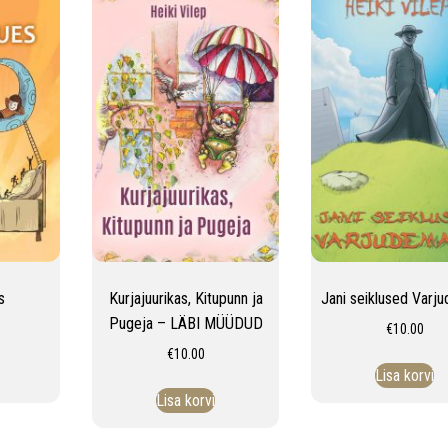
s
Kurjajuurikas, Kitupunn ja
Jani seiklused Varj
Pugeja – LÄBI MÜÜDUD
€
10.00
€
10.00
Lisa korvi
Lisa korvi