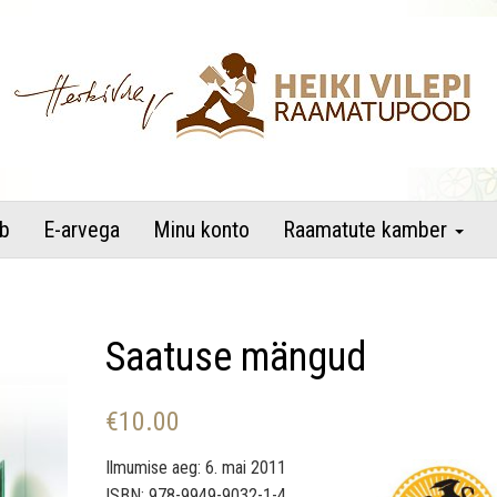
raamatupood
b
E-arvega
Minu konto
Raamatute kamber
Saatuse mängud
€
10.00
Ilmumise aeg: 6. mai 2011
ISBN: 978-9949-9032-1-4