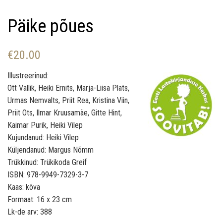
Päike põues
€
20.00
Illustreerinud:
Ott Vallik,
Heiki Ernits, Marja-Liisa Plats,
Urmas Nemvalts, Priit Rea, Kristina Viin,
Priit Ots, Ilmar Kruusamäe, Gitte Hint,
Kaimar
Purik,
Heiki Vilep
Kujundanud: Heiki Vilep
Küljendanud: Margus Nõmm
Trükkinud: Trükikoda Greif
ISBN: 978-9949-7329-3-7
Kaas: kõva
Formaat: 16 x 23 cm
Lk-de arv: 388