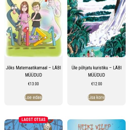
Jõks Matemaatikamaal – LÄBI
Üle põhjatu kuristiku – LÄBI
MÜÜDUD
MÜÜDUD
€
13.00
€
12.00
Loe edasi
Lisa korvi
LAOST OTSAS