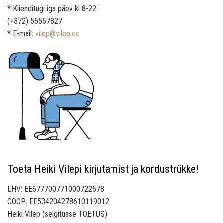
* Klienditugi iga päev kl 8-22:
(+372) 56567827
* E-mail:
vilep@vilep.ee
Toeta Heiki Vilepi kirjutamist ja kordustrükke!
LHV: EE677700771000722578
COOP: EE534204278610119012
Heiki Vilep (selgitusse TOETUS)