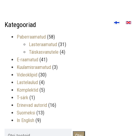
Kategooriad
Paberraamatud
(58)
Lasteraamatud
(31)
Täiskasvanutele
(4)
E-raamatud
(41)
Kuulamisraamatud
(3)
Videoklipid
(30)
Lastelaulud
(4)
Komplektid
(5)
T-särk
(1)
Erinevad autorid
(16)
Suomeksi
(13)
In English
(9)
Otsi:
Otsi