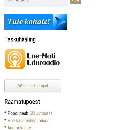
Taskuhääling
Sõbrad ja toetajad
Raamatupoest
* Poodi peab
OÜ Jutupesa
*
Poe kasutustingimused
*
Andmekaitse