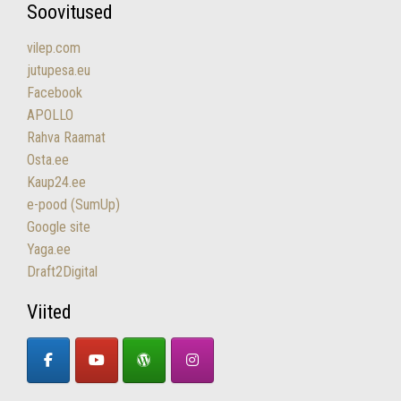
Soovitused
vilep.com
jutupesa.eu
Facebook
APOLLO
Rahva Raamat
Osta.ee
Kaup24.ee
e-pood (SumUp)
Google site
Yaga.ee
Draft2Digital
Viited