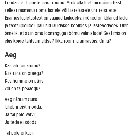
Loodan, et tunnete neist rõõmu! Võib-olla loeb nii mõnigi teist
sellest raamatust oma lastele või lastelastele üht-teist ette.
Enamus luuletustest on saanud lauludeks, mõned on kõlanud laulu-
ja tantsupidudel, paljusid lauldakse koolides ja lasteaedades. Olen
õnnelik, et saan oma loominguga rõõmu valmistada! Sest mis on
elus kõige tähtsam üldse? Ikka rõõm ja armastus. On ju?
Aeg
Kas eile on ammu?
Kas täna on praegu?
Kas homme on päris
või on ta peaaegu?
Aeg nähtamatuna
läheb meist mööda.
Ja tal pole värvi.
Ja teda ei sööda.
Tal pole ei käsi,