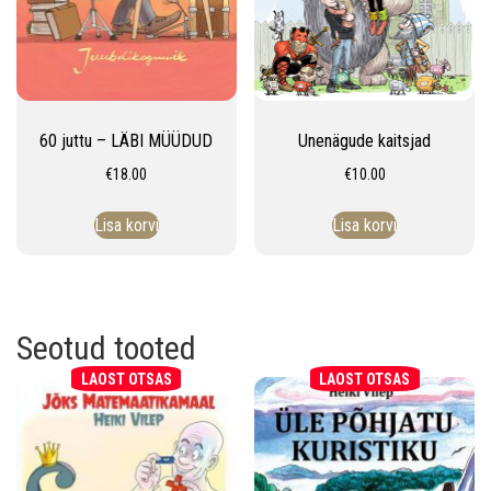
60 juttu – LÄBI MÜÜDUD
Unenägude kaitsjad
€
18.00
€
10.00
Lisa korvi
Lisa korvi
Seotud tooted
LAOST OTSAS
LAOST OTSAS