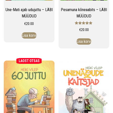
Une-Mati ajab udujuttu – LÄBI
Pesamuna kõneaabits – LÄBI
MÜÜDUD
MÜÜDUD
€
20.00
Hinnanguga
€
20.00
5.00
/ 5
Lisa korvi
Lisa korvi
LAOST OTSAS