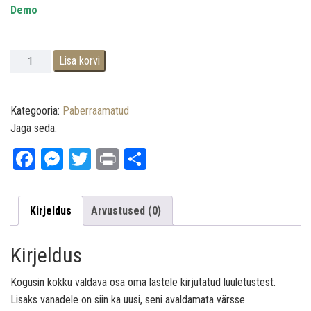
Demo
.
Päike põues kogus
Lisa korvi
Kategooria:
Paberraamatud
Jaga seda:
Fa
M
T
Pr
Sh
ce
es
wi
int
ar
bo
se
tt
e
Kirjeldus
Arvustused (0)
ok
ng
er
er
Kirjeldus
Kogusin kokku valdava osa oma lastele kirjutatud luuletustest.
Lisaks vanadele on siin ka uusi, seni avaldamata värsse.