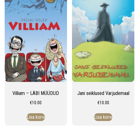
Villiam – LÄBI MÜÜDUD
Jani seiklused Varjudemaal
€
10.00
€
10.00
Lisa korvi
Lisa korvi