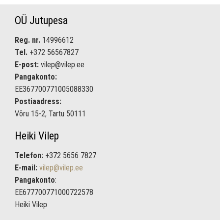
OÜ Jutupesa
Reg. nr.
14996612
Tel.
+372 56567827
E-post:
vilep@vilep.ee
Pangakonto:
EE367700771005088330
Postiaadress:
Võru 15-2, Tartu 50111
Heiki Vilep
Telefon:
+372 5656 7827
E-mail:
vilep@vilep.ee
Pangakonto
:
EE677700771000722578
Heiki Vilep