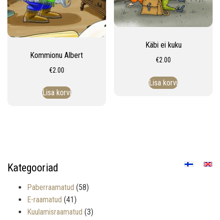
Käbi ei kuku
Kommionu Albert
€
2.00
€
2.00
Lisa korvi
Lisa korvi
Kategooriad
Paberraamatud
(58)
E-raamatud
(41)
Kuulamisraamatud
(3)