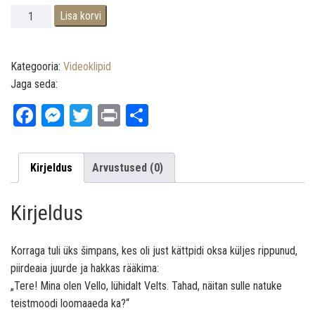
Imelik loomaaed kogus
Lisa korvi
Kategooria:
Videoklipid
Jaga seda:
Fa
M
T
Pr
Sh
ce
es
wi
int
ar
bo
se
tt
e
Kirjeldus
Arvustused (0)
ok
ng
er
er
Kirjeldus
Korraga tuli üks šimpans, kes oli just kättpidi oksa küljes rippunud,
piirdeaia juurde ja hakkas rääkima:
„Tere! Mina olen Vello, lühidalt Velts. Tahad, näitan sulle natuke
teistmoodi loomaaeda ka?“