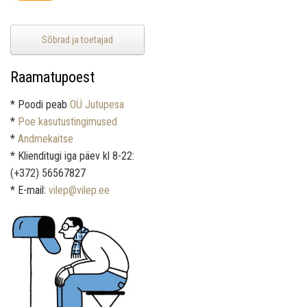
Sõbrad ja toetajad
Raamatupoest
* Poodi peab
OÜ Jutupesa
*
Poe kasutustingimused
*
Andmekaitse
* Klienditugi iga päev kl 8-22:
(+372) 56567827
* E-mail:
vilep@vilep.ee