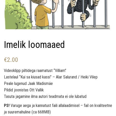
v
i
g
a
t
Imelik loomaaed
i
o
€
2.00
n
Videoklipp piltidega raamatust “Villiam”
Lastelaul “Kui sa kiusad kassi” – Alar Salurand / Heiki Vilep
Peale lugenud Jaak Madismäe
Pildid joonistas Ott Vallik
Tasuta jagamine ilma autori teadmata ei ole lubatud
PS!
Varuge aega ja kannatust faili allalaadimisel – fail on kvaliteetne
ja suuremahuline (ca 668MB)