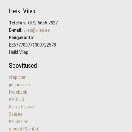
Heiki Vilep
Telefon:
+372 5656 7827
E-mail:
vilep@vilep.ee
Pangakonto
:
EE677700771000722578
Heiki Vilep
Soovitused
vilep.com
jutupesa.eu
Facebook
APOLLO
Rahva Raamat
Osta.ee
Kaup24.ee
e-pood (SumUp)