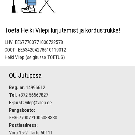
Toeta Heiki Vilepi kirjutamist ja kordustrükke!
LHV: EE677700771000722578
COOP: EE534204278610119012
Heiki Vilep (selgitusse TOETUS)
OÜ Jutupesa
Reg. nr.
14996612
Tel.
+372 56567827
E-post:
vilep@vilep.ee
Pangakonto:
EE367700771005088330
Postiaadress:
Võru 15-2, Tartu 50111