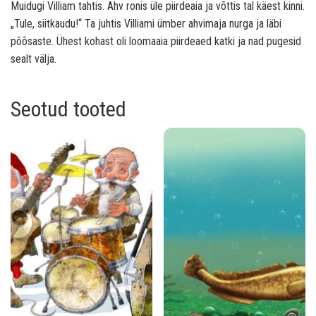
Muidugi Villiam tahtis. Ahv ronis üle piirdeaia ja võttis tal käest kinni.
„Tule, siitkaudu!“ Ta juhtis Villiami ümber ahvimaja nurga ja läbi
põõsaste. Ühest kohast oli loomaaia piirdeaed katki ja nad pugesid
sealt välja.
Seotud tooted