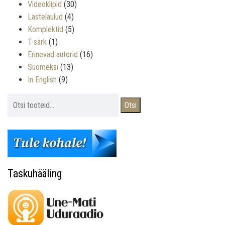
Videoklipid
(30)
Lastelaulud
(4)
Komplektid
(5)
T-särk
(1)
Erinevad autorid
(16)
Suomeksi
(13)
In English
(9)
Otsi:
Otsi
Taskuhääling