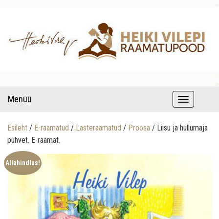
raamatud autori pühenduse ja autogrammiga
Lastekirjandus – Heiki Vilepi
Menüü
T
raamatupood
o
Esileht
/
E-raamatud
/
Lasteraamatud
/
Proosa
/ Liisu ja hullumaja
g
puhvet. E-raamat.
g
Allahindlus!
l
e
n
a