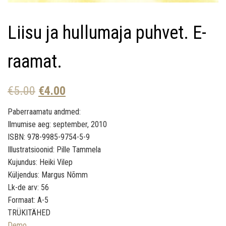
Liisu ja hullumaja puhvet. E-
raamat.
Algne hind oli: €5.00.
Praegune hind on: €4.00.
€
5.00
€
4.00
Paberraamatu andmed:
Ilmumise aeg: september, 2010
ISBN: 978-9985-9754-5-9
Illustratsioonid: Pille Tammela
Kujundus: Heiki Vilep
Küljendus: Margus Nõmm
Lk-de arv: 56
Formaat: A-5
TRÜKITÄHED
Demo