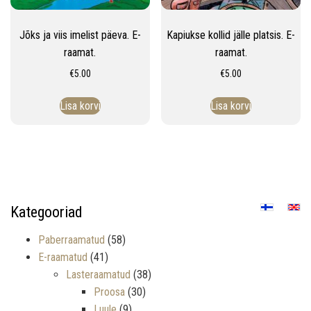
Jõks ja viis imelist päeva. E-
Kapiukse kollid jälle platsis. E-
raamat.
raamat.
€
5.00
€
5.00
Lisa korvi
Lisa korvi
Kategooriad
Paberraamatud
(58)
E-raamatud
(41)
Lasteraamatud
(38)
Proosa
(30)
Luule
(9)