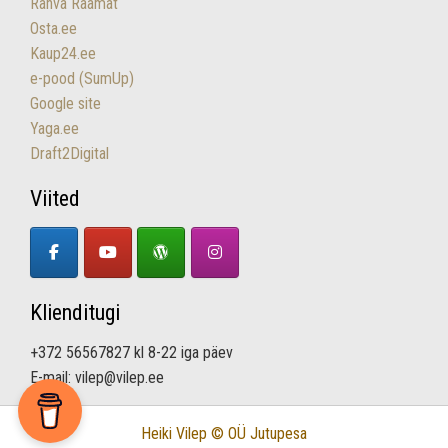
Rahva Raamat
Osta.ee
Kaup24.ee
e-pood (SumUp)
Google site
Yaga.ee
Draft2Digital
Viited
Klienditugi
+372 56567827 kl 8-22 iga päev
E-mail: vilep@vilep.ee
Heiki Vilep © OÜ Jutupesa