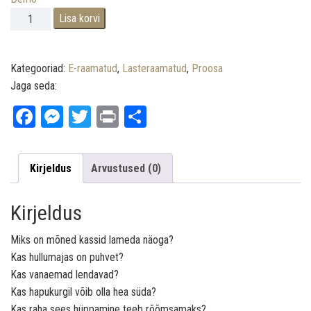
Liisu ja hullumaja puhvet. E-raamat. kogus
Lisa korvi
Kategooriad:
E-raamatud
,
Lasteraamatud
,
Proosa
Jaga seda:
Fa
M
T
Pr
Sh
ce
es
wi
int
ar
bo
se
tt
e
Kirjeldus
Arvustused (0)
ok
ng
er
er
Kirjeldus
Miks on mõned kassid lameda näoga?
Kas hullumajas on puhvet?
Kas vanaemad lendavad?
Kas hapukurgil võib olla hea süda?
Kas raha sees hüppamine teeb rõõmsamaks?