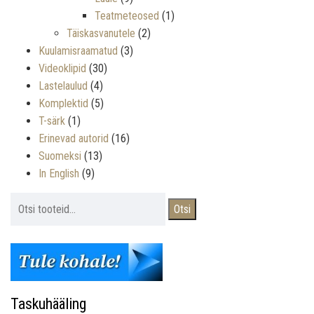
Teatmeteosed
(1)
Täiskasvanutele
(2)
Kuulamisraamatud
(3)
Videoklipid
(30)
Lastelaulud
(4)
Komplektid
(5)
T-särk
(1)
Erinevad autorid
(16)
Suomeksi
(13)
In English
(9)
Otsi:
Otsi
Taskuhääling