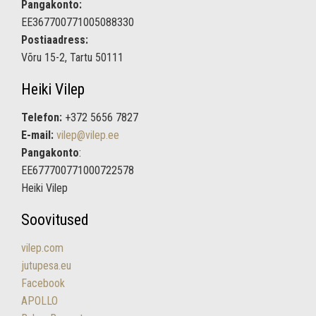
Pangakonto:
EE367700771005088330
Postiaadress:
Võru 15-2, Tartu 50111
Heiki Vilep
Telefon:
+372 5656 7827
E-mail:
vilep@vilep.ee
Pangakonto
:
EE677700771000722578
Heiki Vilep
Soovitused
vilep.com
jutupesa.eu
Facebook
APOLLO