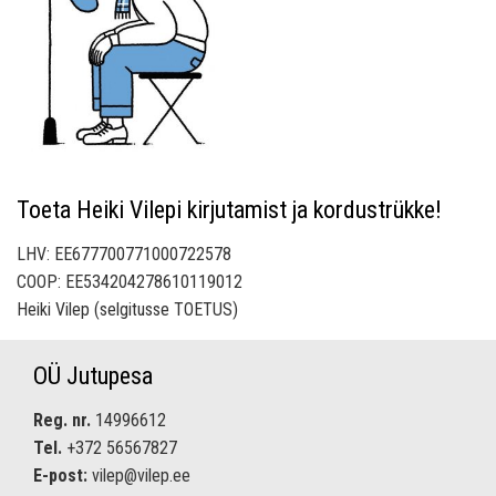
Toeta Heiki Vilepi kirjutamist ja kordustrükke!
LHV: EE677700771000722578
COOP: EE534204278610119012
Heiki Vilep (selgitusse TOETUS)
OÜ Jutupesa
Reg. nr.
14996612
Tel.
+372 56567827
E-post:
vilep@vilep.ee