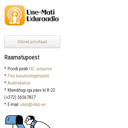
Sõbrad ja toetajad
Raamatupoest
* Poodi peab
OÜ Jutupesa
*
Poe kasutustingimused
*
Andmekaitse
* Klienditugi iga päev kl 8-22:
(+372) 56567827
* E-mail:
vilep@vilep.ee