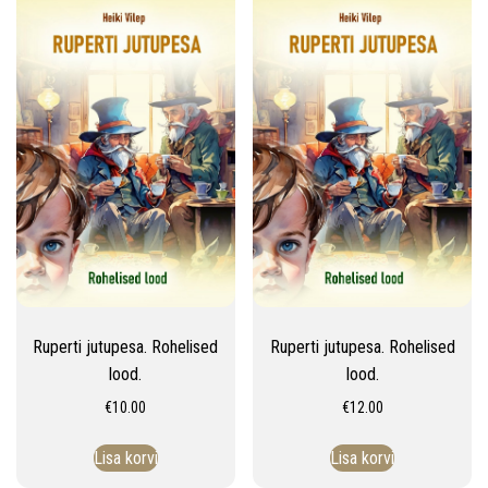
v
i
g
a
t
i
o
n
Ruperti jutupesa. Rohelised
Ruperti jutupesa. Rohelised
lood.
lood.
€
10.00
€
12.00
Lisa korvi
Lisa korvi