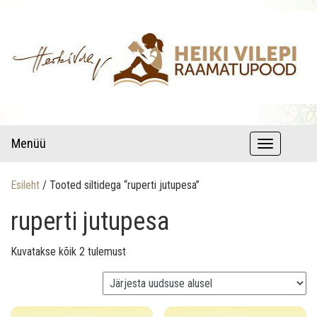
raamatud autori pühenduse ja autogrammiga
Lastekirjandus – Heiki Vilepi
Menüü
T
raamatupood
o
Esileht
/ Tooted siltidega “ruperti jutupesa”
g
ruperti jutupesa
g
l
Sorditud uusimate järgi
Kuvatakse kõik 2 tulemust
e
n
a