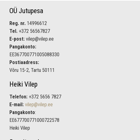
OÜ Jutupesa
Reg. nr.
14996612
Tel.
+372 56567827
E-post:
vilep@vilep.ee
Pangakonto:
EE367700771005088330
Postiaadress:
Võru 15-2, Tartu 50111
Heiki Vilep
Telefon:
+372 5656 7827
E-mail:
vilep@vilep.ee
Pangakonto
:
EE677700771000722578
Heiki Vilep