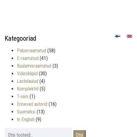
Kategooriad
Paberraamatud
(58)
E-raamatud
(41)
Kuulamisraamatud
(3)
Videoklipid
(30)
Lastelaulud
(4)
Komplektid
(5)
T-särk
(1)
Erinevad autorid
(16)
Suomeksi
(13)
In English
(9)
Otsi:
Otsi