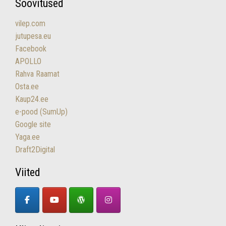
Soovitused
vilep.com
jutupesa.eu
Facebook
APOLLO
Rahva Raamat
Osta.ee
Kaup24.ee
e-pood (SumUp)
Google site
Yaga.ee
Draft2Digital
Viited