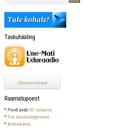
Taskuhääling
Sõbrad ja toetajad
Raamatupoest
* Poodi peab
OÜ Jutupesa
*
Poe kasutustingimused
*
Andmekaitse