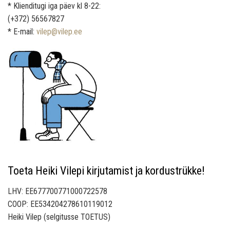
* Klienditugi iga päev kl 8-22:
(+372) 56567827
* E-mail:
vilep@vilep.ee
Toeta Heiki Vilepi kirjutamist ja kordustrükke!
LHV: EE677700771000722578
COOP: EE534204278610119012
Heiki Vilep (selgitusse TOETUS)