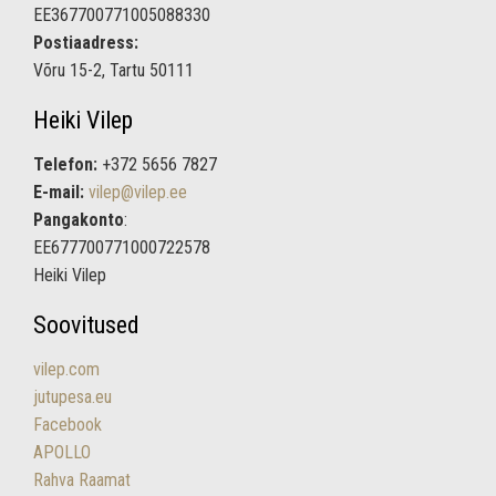
EE367700771005088330
v
Postiaadress:
i
Võru 15-2, Tartu 50111
g
Heiki Vilep
a
t
Telefon:
+372 5656 7827
E-mail:
vilep@vilep.ee
i
Pangakonto
:
o
EE677700771000722578
n
Heiki Vilep
Soovitused
vilep.com
jutupesa.eu
Facebook
APOLLO
Rahva Raamat