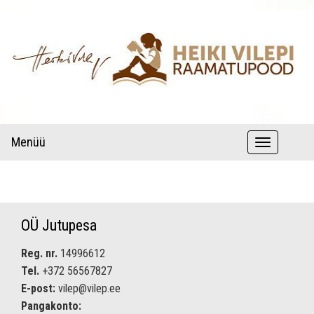
raamatud autori pühenduse ja autogrammiga
Lastekirjandus – Heiki Vilepi
Menüü
T
raamatupood
o
g
g
OÜ Jutupesa
l
Reg. nr.
14996612
e
Tel.
+372 56567827
n
E-post:
vilep@vilep.ee
a
Pangakonto: