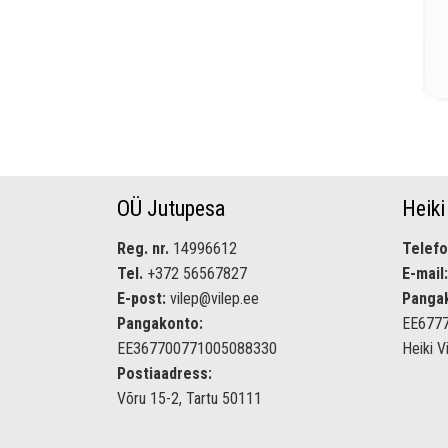
OÜ Jutupesa
Heiki
Reg. nr.
14996612
Telefo
Tel.
+372 56567827
E-mail:
E-post:
vilep@vilep.ee
Panga
Pangakonto:
EE677
EE367700771005088330
Heiki V
Postiaadress:
Võru 15-2, Tartu 50111