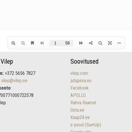
 Vilep
Soovitused
n:
+372 5656 7827
vilep.com
vilep@vilep.ee
jutupesa.eu
konto
:
Facebook
700771000722578
APOLLO
ilep
Rahva Raamat
Osta.ee
Kaup24.ee
e-pood (SumUp)