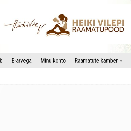
raamatupood
b
E-arvega
Minu konto
Raamatute kamber