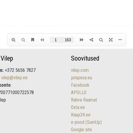
 Vilep
Soovitused
n:
+372 5656 7827
vilep.com
vilep@vilep.ee
jutupesa.eu
konto
:
Facebook
700771000722578
APOLLO
ilep
Rahva Raamat
Osta.ee
Kaup24.ee
e-pood (SumUp)
Google site