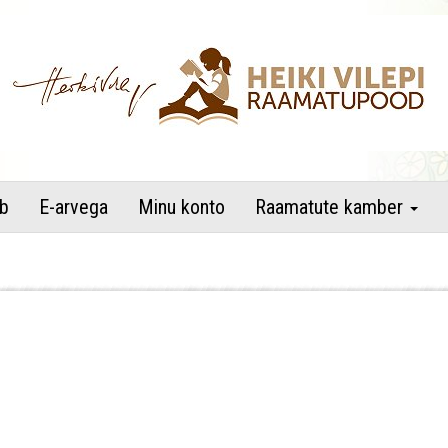
raamatupood
b
E-arvega
Minu konto
Raamatute kamber