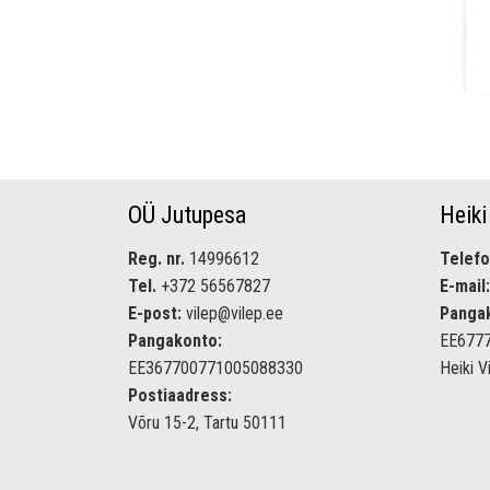
OÜ Jutupesa
Heiki
Reg. nr.
14996612
Telefo
Tel.
+372 56567827
E-mail:
E-post:
vilep@vilep.ee
Panga
Pangakonto:
EE677
EE367700771005088330
Heiki V
Postiaadress:
Võru 15-2, Tartu 50111